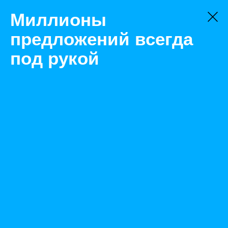
Миллионы
предложений всегда
под рукой
Не нашли, что искали?
Оставьте заявку на поиск
Фильтр
Цена:
ок
-
₽
Найденные объявления