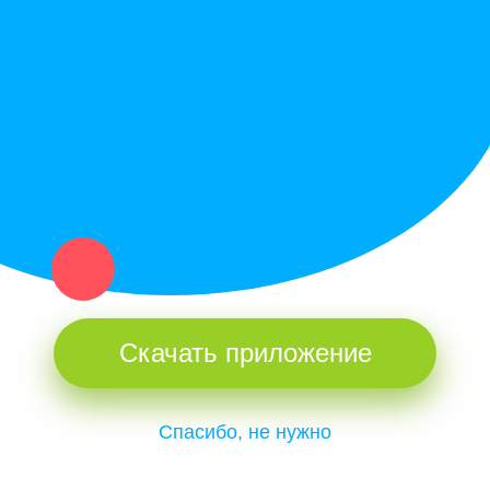
Купи север - уникальный сервис объявлений для частных лиц
и организаций в рамках нашего севера.
Не нашел нужную вещь или услугу в каталоге? Оставь запрос
оператору. Мы сами найдем все, что нужно. Тебе остается
только ждать звонка.
Скачать приложение
Спасибо, не нужно