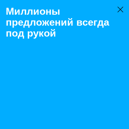
Миллионы
предложений всегда
под рукой
Не нашли, что искали?
Оставьте заявку на поиск
Фильтр
Цена:
ок
-
₽
Найденные объявления