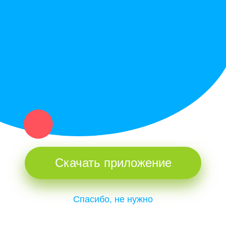
Купи север - уникальный сервис объявлений для частных лиц
и организаций в рамках нашего севера.
Не нашел нужную вещь или услугу в каталоге? Оставь запрос
оператору. Мы сами найдем все, что нужно. Тебе остается
только ждать звонка.
Скачать приложение
Спасибо, не нужно