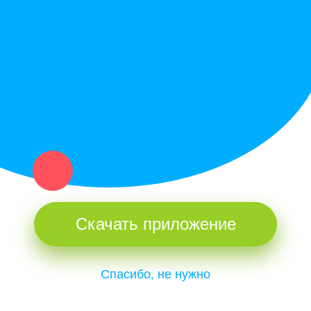
Купи север - уникальный сервис объявлений для частных лиц
и организаций в рамках нашего севера.
Не нашел нужную вещь или услугу в каталоге? Оставь запрос
оператору. Мы сами найдем все, что нужно. Тебе остается
только ждать звонка.
Скачать приложение
Спасибо, не нужно