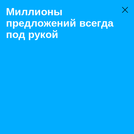
Миллионы
предложений всегда
под рукой
Не нашли, что искали?
Оставьте заявку на поиск
Фильтр
Цена:
ок
-
₽
Найденные объявления