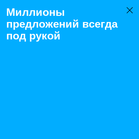
Миллионы
предложений всегда
под рукой
Не нашли, что искали?
Оставьте заявку на поиск
Фильтр
Цена:
ок
-
₽
Характеристики
Состояние: