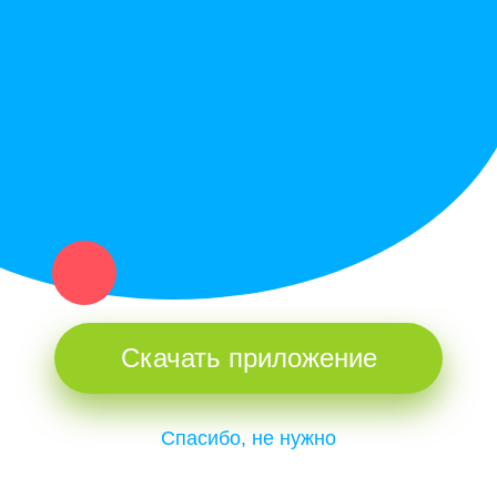
Купи север - уникальный сервис объявлений для частных лиц
и организаций в рамках нашего севера.
Не нашел нужную вещь или услугу в каталоге? Оставь запрос
оператору. Мы сами найдем все, что нужно. Тебе остается
только ждать звонка.
Скачать приложение
Спасибо, не нужно