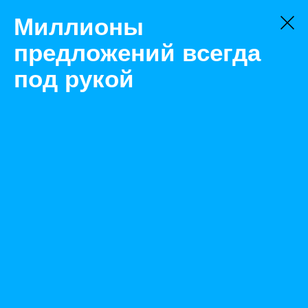
Миллионы
предложений всегда
под рукой
Не нашли, что искали?
Оставьте заявку на поиск
Фильтр
Цена:
ок
-
₽
Найденные объявления