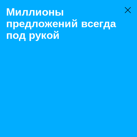
Миллионы
предложений всегда
под рукой
Не нашли, что искали?
Оставьте заявку на поиск
Фильтр
Цена:
ок
-
₽
Найденные объявления