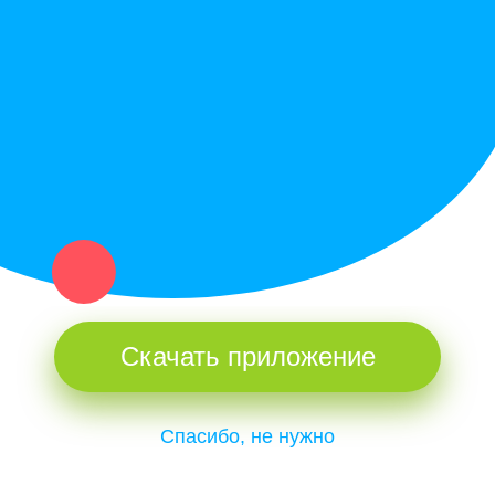
Купи север - уникальный сервис объявлений для частных лиц
и организаций в рамках нашего севера.
Не нашел нужную вещь или услугу в каталоге? Оставь запрос
оператору. Мы сами найдем все, что нужно. Тебе остается
только ждать звонка.
Скачать приложение
Спасибо, не нужно