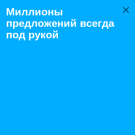
Миллионы
предложений всегда
под рукой
Не нашли, что искали?
Оставьте заявку на поиск
Фильтр
Цена:
ок
-
₽
Найденные объявления