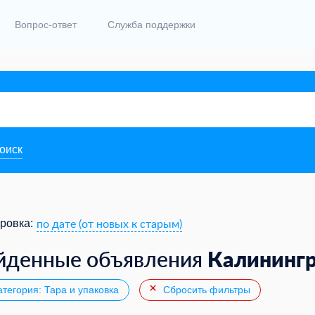
Вопрос-ответ
Служба поддержки
поиск
по дате (от новых к старым)
ровка:
Калининг
йденные объявления
тегория: Тара и упаковка
Сбросить фильтры