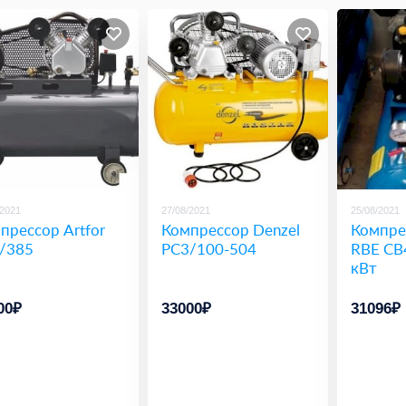
/2021
27/08/2021
25/08/2021
прессор Artfor
Компрессор Denzel
Компре
/385
PC3/100-504
RBE CB
кВт
00₽
33000₽
31096₽