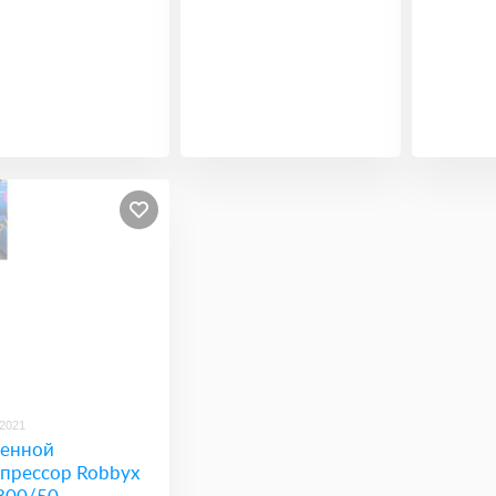
/2021
енной
прессор Robbyx
300/50