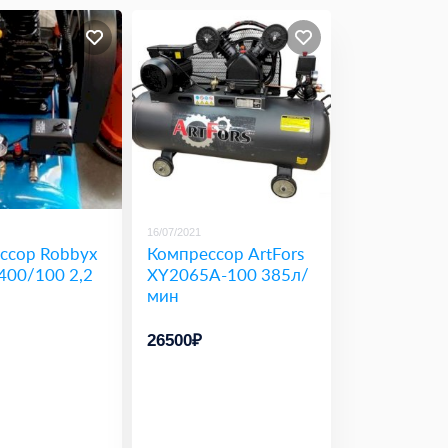
16/07/2021
ссор Robbyx
Компрессор ArtFors
400/100 2,2
XY2065A-100 385л/
мин
26500₽