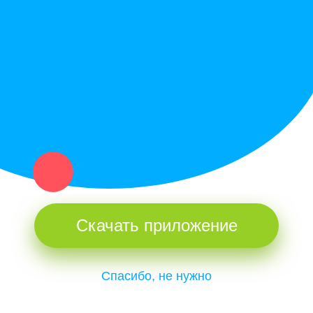
Купи север - уникальный сервис объявлений для частных лиц
и организаций в рамках нашего севера.
Не нашел нужную вещь или услугу в каталоге? Оставь запрос
оператору. Мы сами найдем все, что нужно. Тебе остается
только ждать звонка.
Скачать приложение
Спасибо, не нужно