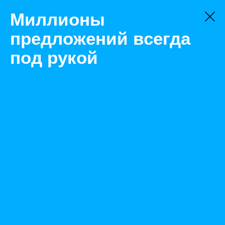
Миллионы
предложений всегда
под рукой
Не нашли, что искали?
Оставьте заявку на поиск
Фильтр
Цена:
ок
-
₽
Найденные объявления