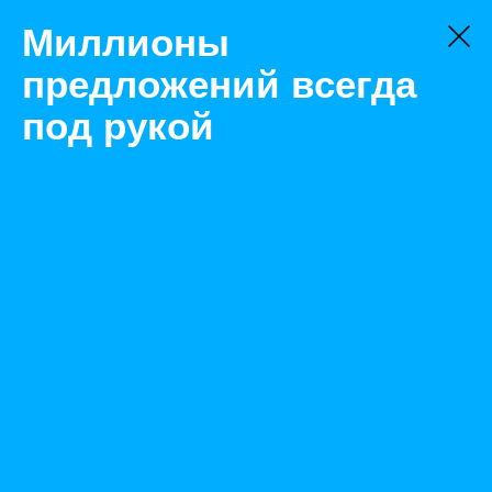
Миллионы
предложений всегда
под рукой
Не нашли, что искали?
Оставьте заявку на поиск
Фильтр
Цена:
ок
-
₽
Найденные объявления