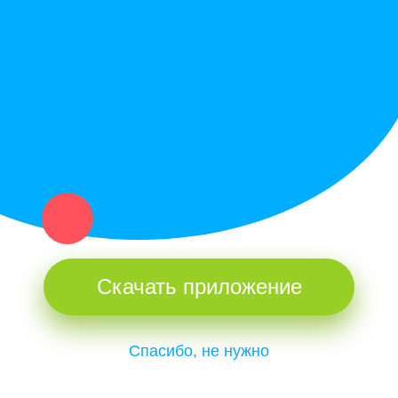
Купи север - уникальный сервис объявлений для частных лиц
и организаций в рамках нашего севера.
Не нашел нужную вещь или услугу в каталоге? Оставь запрос
оператору. Мы сами найдем все, что нужно. Тебе остается
только ждать звонка.
Скачать приложение
Спасибо, не нужно