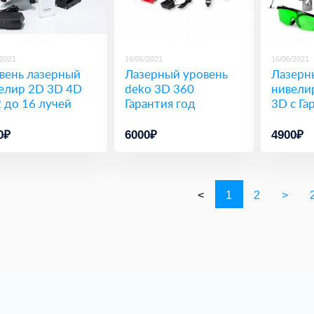
/2021
16/06/2021
16/06/2021
вень лазерный
Лазерный уровень
Лазерн
елир 2D 3D 4D
deko 3D 360
нивели
2 до 16 лучей
Гарантия год
3D с Га
0₽
6000₽
4900₽
<
1
2
>