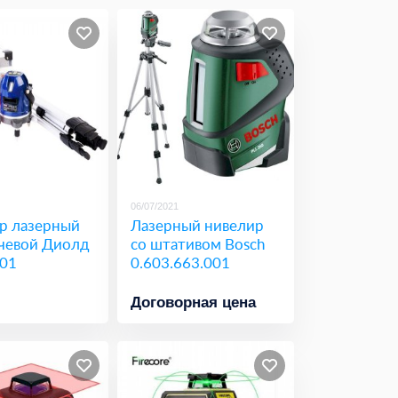
06/07/2021
р лазерный
Лазерный нивелир
учевой Диолд
со штативом Bosch
-01
0.603.663.001
Договорная цена