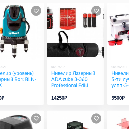
/2021
06/07/2021
06/07/2021
елир (уровень)
Нивелир Лазерный
Нивели
ерный Bort BLN-
ADA cube 3-360
5-ти л
K
Professional Editi
улпп-5
0₽
14250₽
5500₽