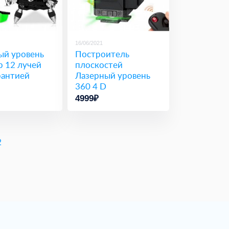
16/06/2021
ый уровень
Построитель
р 12 лучей
плоскостей
рантией
Лазерный уровень
360 4 D
4999₽
2