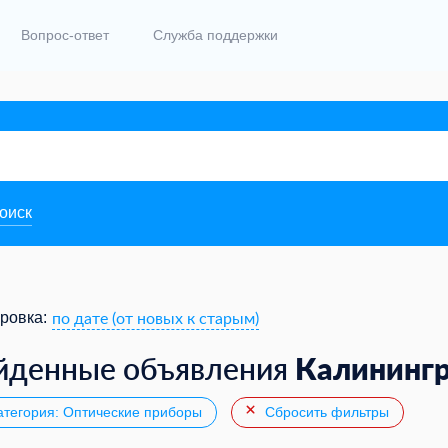
Вопрос-ответ
Служба поддержки
поиск
по дате (от новых к старым)
ровка:
Калининг
йденные объявления
тегория: Оптические приборы
Сбросить фильтры