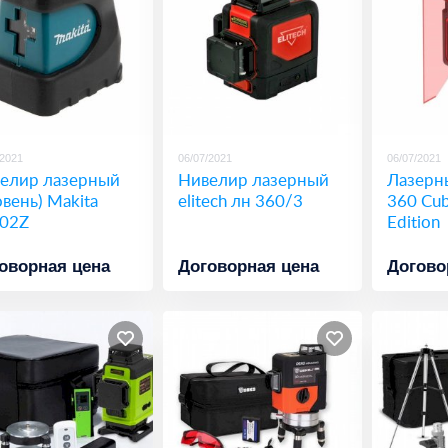
/2021
06/07/2021
06/07/2021
елир лазерный
Нивелир лазерный
Лазерн
овень) Makita
elitech лн 360/3
360 Cub
02Z
Edition
оворная цена
Договорная цена
Догово