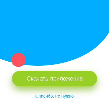
Купи север - уникальный сервис объявлений для частных лиц
и организаций в рамках нашего севера.
Не нашел нужную вещь или услугу в каталоге? Оставь запрос
оператору. Мы сами найдем все, что нужно. Тебе остается
только ждать звонка.
Скачать приложение
Спасибо, не нужно