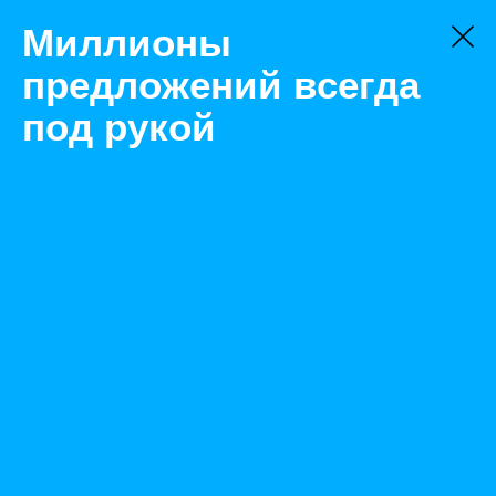
Миллионы
предложений всегда
под рукой
Не нашли, что искали?
Оставьте заявку на поиск
Фильтр
Цена:
ок
-
₽
Найденные объявления