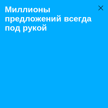
Миллионы
предложений всегда
под рукой
Не нашли, что искали?
Оставьте заявку на поиск
Фильтр
Цена:
ок
-
₽
Найденные объявления