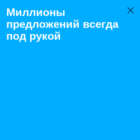
Миллионы
предложений всегда
под рукой
Не нашли, что искали?
Оставьте заявку на поиск
Фильтр
Цена:
ок
-
₽
Найденные объявления