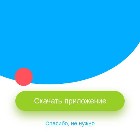
Купи север - уникальный сервис объявлений для частных лиц
и организаций в рамках нашего севера.
Не нашел нужную вещь или услугу в каталоге? Оставь запрос
оператору. Мы сами найдем все, что нужно. Тебе остается
только ждать звонка.
Скачать приложение
Спасибо, не нужно