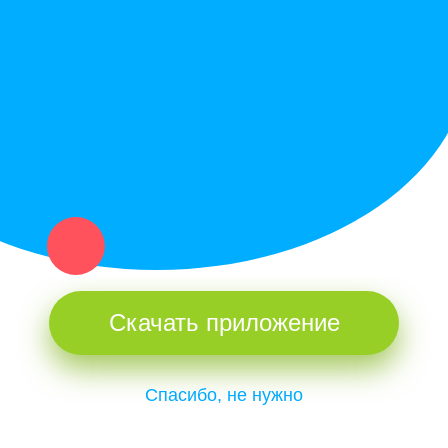
Купи север - уникальный сервис объявлений для частных лиц
и организаций в рамках нашего севера.
Не нашел нужную вещь или услугу в каталоге? Оставь запрос
оператору. Мы сами найдем все, что нужно. Тебе остается
только ждать звонка.
Скачать приложение
Спасибо, не нужно