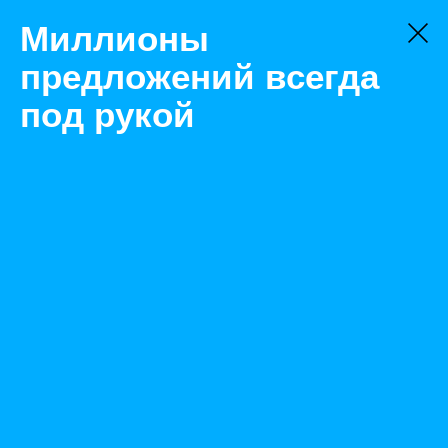
Миллионы
предложений всегда
под рукой
Не нашли, что искали?
Оставьте заявку на поиск
Фильтр
Цена:
ок
-
₽
Найденные объявления