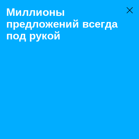
Миллионы
предложений всегда
под рукой
Не нашли, что искали?
Оставьте заявку на поиск
Фильтр
Цена:
ок
-
₽
Найденные объявления