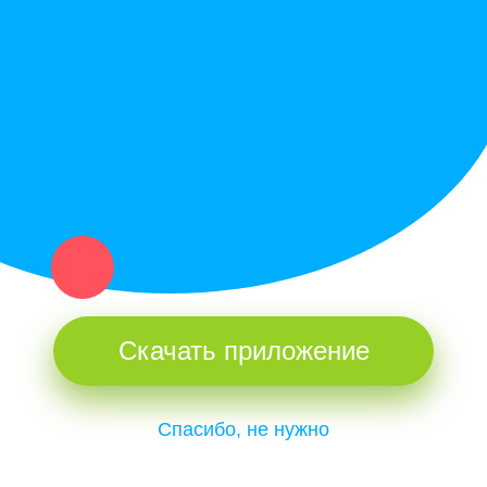
Купи север - уникальный сервис объявлений для частных лиц
и организаций в рамках нашего севера.
Не нашел нужную вещь или услугу в каталоге? Оставь запрос
оператору. Мы сами найдем все, что нужно. Тебе остается
только ждать звонка.
Скачать приложение
Спасибо, не нужно