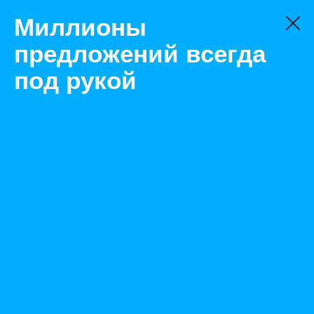
Миллионы
предложений всегда
под рукой
Не нашли, что искали?
Оставьте заявку на поиск
Фильтр
Цена:
ок
-
₽
Найденные объявления