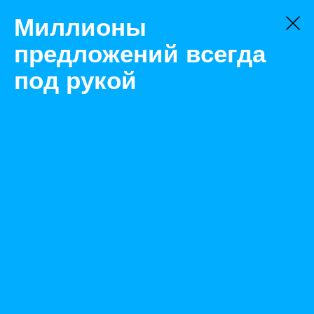
Миллионы
предложений всегда
под рукой
Не нашли, что искали?
Оставьте заявку на поиск
Фильтр
Цена:
ок
-
₽
Найденные объявления