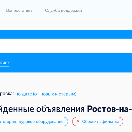
Вопрос-ответ
Служба поддержки
поиск
по дате (от новых к старым)
ровка:
Ростов-на
йденные объявления
тегория: Буровое оборудование
Сбросить фильтры