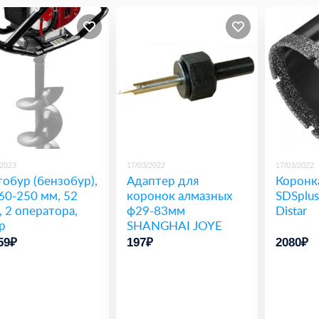
/2023
17/03/2022
17/03/2022
обур (бензобур),
Адаптер для
Коронка
 60-250 мм, 52
коронок алмазных
SDSplu
, 2 оператора,
ф29-83мм
Distar
р
SHANGHAI JOYE
59₽
197₽
2080₽