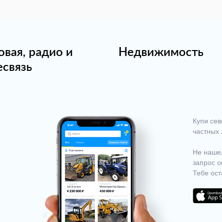
овая, радио и
Недвижимость
есвязь
Купи сев
частных 
Не нашел
запрос о
Тебе ост