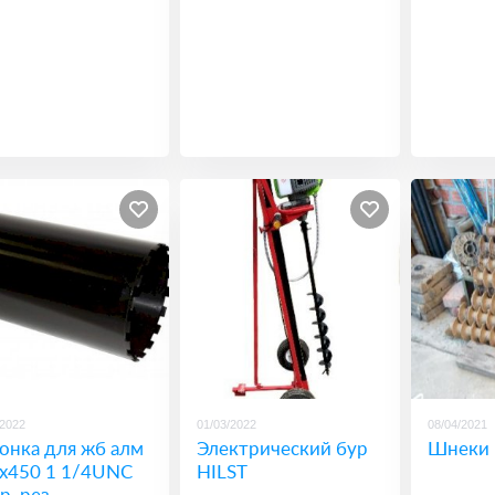
/2022
01/03/2022
08/04/2021
онка для жб алм
Электрический бур
Шнеки
х450 1 1/4UNC
HILST
р. рез