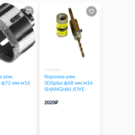
17/03/2022
 алм.
Коронка алм.
s ф72 мм м16
SDSplus ф68 мм м16
SHANGHAI JOYE
2020₽