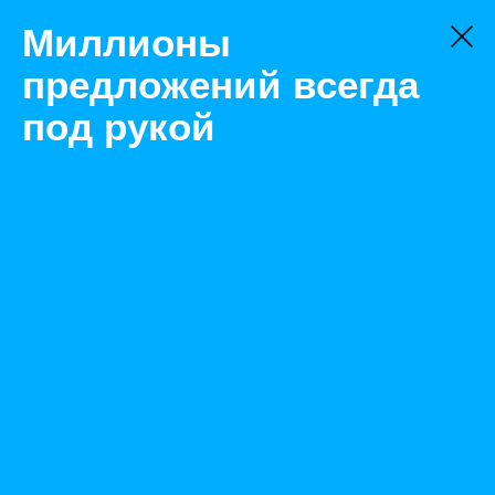
Миллионы
предложений всегда
под рукой
Не нашли, что искали?
Оставьте заявку на поиск
Фильтр
Цена:
ок
-
₽
Найденные объявления