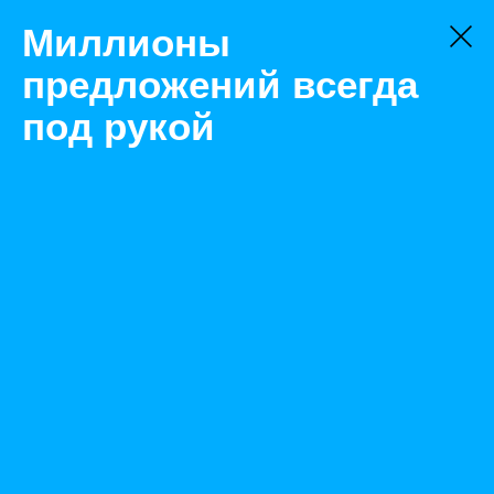
Миллионы
предложений всегда
под рукой
Не нашли, что искали?
Оставьте заявку на поиск
Фильтр
Цена:
ок
-
₽
Найденные объявления