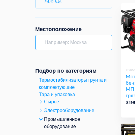
Аренда
Местоположение
Подбор по категориям
15/05
Мо
Термостабилизаторы грунта и
бен
комплектующие
МПГ
гря
Тара и упаковка
пат
Сырье
319
Зуб
Электрооборудование
Промышленное
оборудование