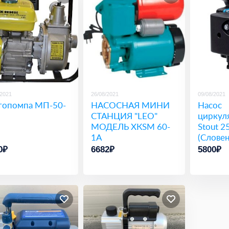
/2021
26/08/2021
09/08/2021
опомпа МП-50-
НАСОСНАЯ МИНИ
Насос
СТАНЦИЯ "LEO"
циркул
МОДЕЛЬ ХКSM 60-
Stout 2
1А
(Словен
0₽
6682₽
5800₽