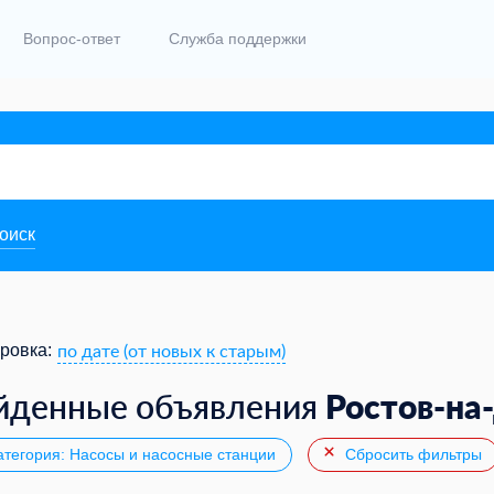
Вопрос-ответ
Служба поддержки
поиск
по дате (от новых к старым)
ровка:
Ростов-на
йденные объявления
тегория: Насосы и насосные станции
Сбросить фильтры