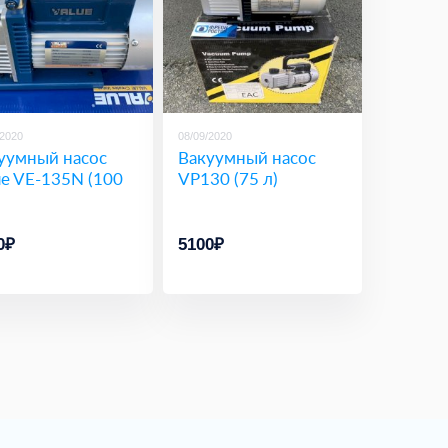
/2020
08/09/2020
уумный насос
Вакуумный насос
ue VE-135N (100
VP130 (75 л)
0₽
5100₽