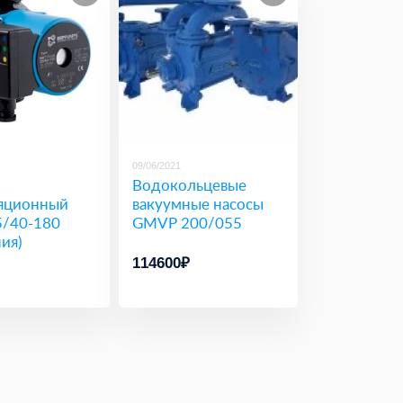
09/06/2021
Водокольцевые
яционный
вакуумные насосы
5/40-180
GMVP 200/055
ия)
114600₽