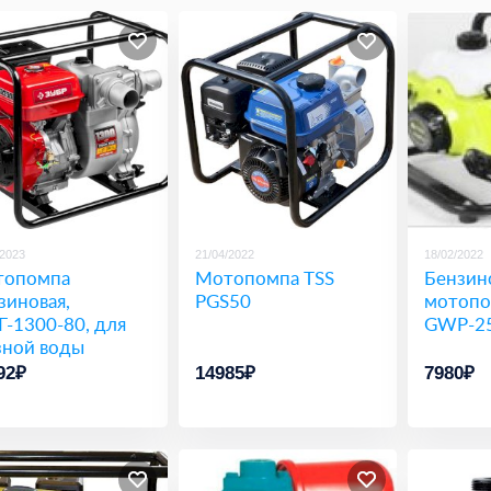
/2023
21/04/2022
18/02/2022
топомпа
Мотопомпа TSS
Бензин
зиновая,
PGS50
мотопо
-1300-80, для
GWP-2
зной воды
рубки 80 мм
92₽
14985₽
7980₽
р