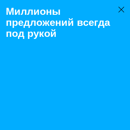
Миллионы
предложений всегда
под рукой
Не нашли, что искали?
Оставьте заявку на поиск
Фильтр
Цена:
ок
-
₽
Найденные объявления