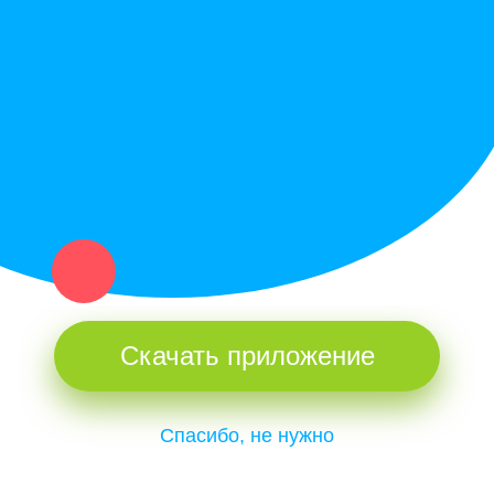
Купи север - уникальный сервис объявлений для частных лиц
и организаций в рамках нашего севера.
Не нашел нужную вещь или услугу в каталоге? Оставь запрос
оператору. Мы сами найдем все, что нужно. Тебе остается
только ждать звонка.
Скачать приложение
Спасибо, не нужно