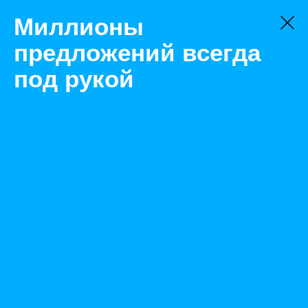
Миллионы
предложений всегда
под рукой
Не нашли, что искали?
Оставьте заявку на поиск
Фильтр
Цена:
ок
-
₽
Найденные объявления