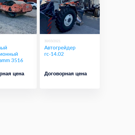
30/03/2021
вый
Автогрейдер
ионный
гс-14.02
hamm 3516
рная цена
Договорная цена