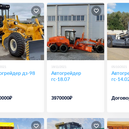
/2021
18/11/2021
05/10/2021
огрейдер дз-98
Автогрейдер
Автогр
гс-18.07
гс-14.0
0000₽
3970000₽
Догово