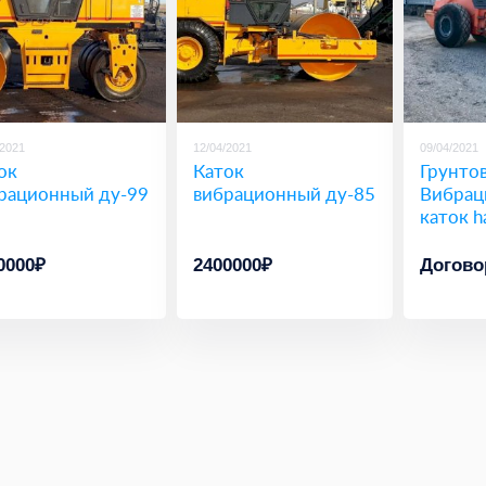
/2021
12/04/2021
09/04/2021
ок
Каток
Грунто
рационный ду-99
вибрационный ду-85
Вибрац
каток 
0000₽
2400000₽
Догово