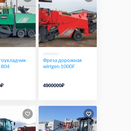
12/04/2021
тоукладчик
Фреза дорожная
1804
wirtgen 1000F
0₽
4900000₽