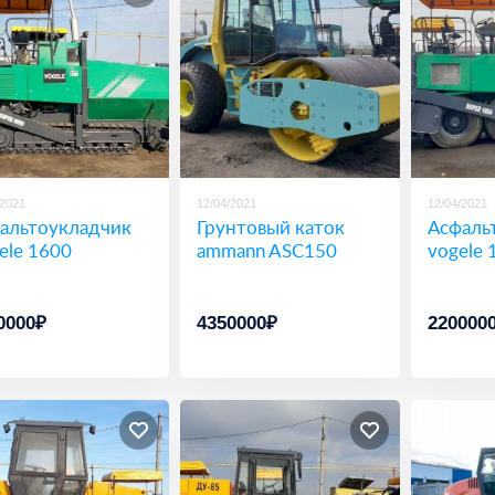
/2021
12/04/2021
12/04/2021
альтоукладчик
Грунтовый каток
Асфаль
ele 1600
ammann ASC150
vogele 
0000₽
4350000₽
220000