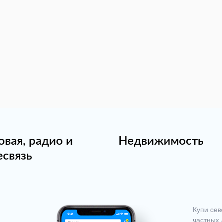
овая, радио и
Недвижимость
есвязь
Купи сев
частных 