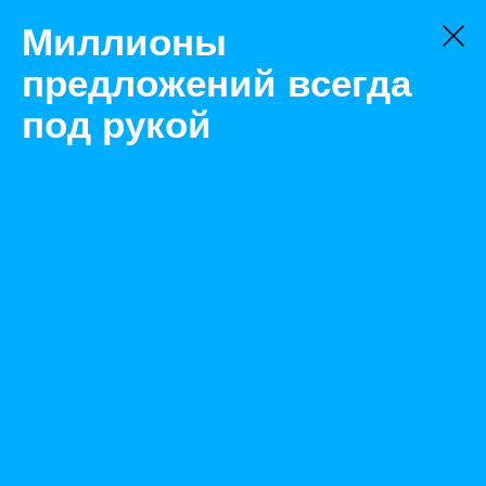
Миллионы
предложений всегда
под рукой
Не нашли, что искали?
Оставьте заявку на поиск
Фильтр
Цена:
ок
-
₽
Найденные объявления