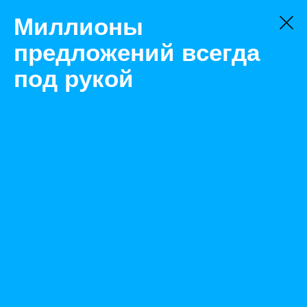
Миллионы
предложений всегда
под рукой
Не нашли, что искали?
Оставьте заявку на поиск
Фильтр
Цена:
ок
-
₽
Найденные объявления