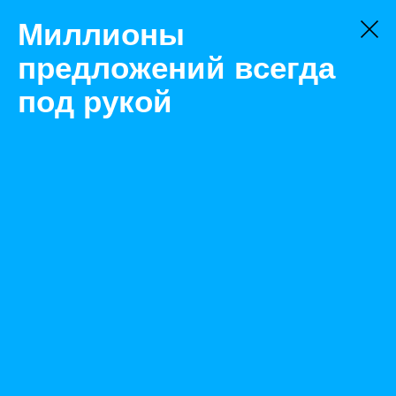
Миллионы
предложений всегда
под рукой
Не нашли, что искали?
Оставьте заявку на поиск
Фильтр
Цена:
ок
-
₽
Найденные объявления