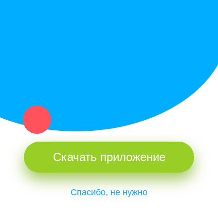
Купи север - уникальный сервис объявлений для частных лиц
и организаций в рамках нашего севера.
Не нашел нужную вещь или услугу в каталоге? Оставь запрос
оператору. Мы сами найдем все, что нужно. Тебе остается
только ждать звонка.
Скачать приложение
Спасибо, не нужно