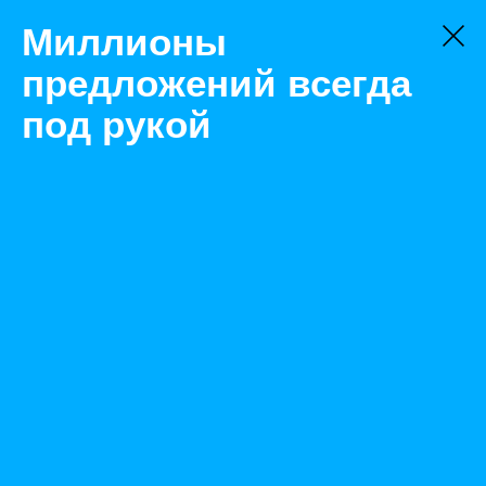
Миллионы
предложений всегда
под рукой
Не нашли, что искали?
Оставьте заявку на поиск
Фильтр
Цена:
ок
-
₽
Найденные объявления