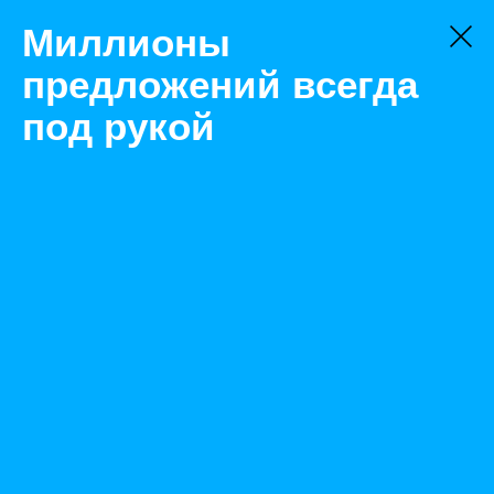
Миллионы
предложений всегда
под рукой
Не нашли, что искали?
Оставьте заявку на поиск
Фильтр
Цена:
ок
-
₽
Найденные объявления