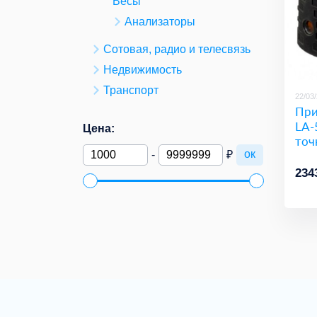
Весы
Анализаторы
Сотовая, радио и телесвязь
Недвижимость
Транспорт
22/03
При
LA-
Цена:
точ
ок
-
₽
234