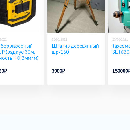
/2022
23/06/2021
23/06/2021
бор лазерный
Штатив деревянный
Тахеоме
5P (радиус 30м,
шр-160
SET630
ность ± 0,3мм/м)
33₽
3900₽
150000