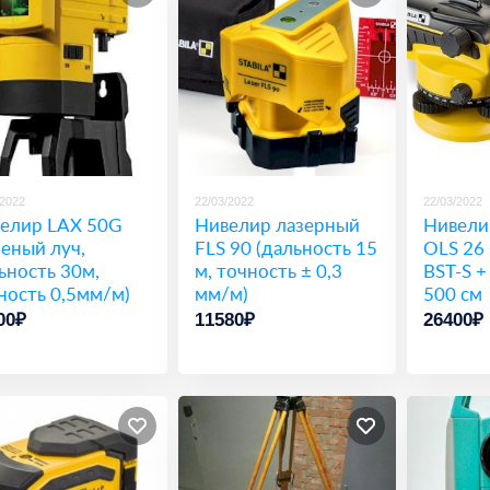
/2022
22/03/2022
22/03/2022
елир LAX 50G
Нивелир лазерный
Нивели
леный луч,
FLS 90 (дальность 15
OLS 26
ьность 30м,
м, точность ± 0,3
BST-S +
ность 0,5мм/м)
мм/м)
500 см
00₽
11580₽
26400₽