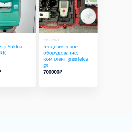
23/06/2021
тр Sokkia
Геодезическое
RK
оборудование,
комплект gnss leica
gs
₽
700000₽