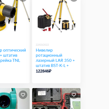
22/03/2022
р оптический
Нивелир
 + штатив
ротационный
 рейка TNL
лазерный LAR 350 +
штатив BST-K-L +
рейка NL
122846₽