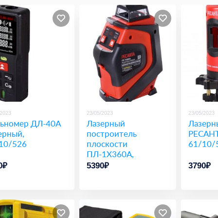
/2023
23/05/2023
23/05/2023
ьномер ДЛ-40A
Лазерный
Лазерн
ерный,
построитель
РЕСАНТ
10/526
плоскости
61/10/
ПЛ-1Х360А,
61/10/527
0₽
5390₽
3790₽