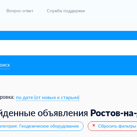
Вопрос-ответ
Служба поддержки
поиск
по дате (от новых к старым)
ровка:
Ростов-на
йденные объявления
тегория: Геодезическое оборудование
Сбросить фильтры