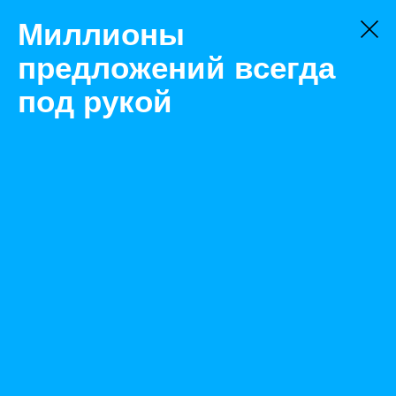
Миллионы
предложений всегда
под рукой
Не нашли, что искали?
Оставьте заявку на поиск
Фильтр
Цена:
ок
-
₽
Найденные объявления