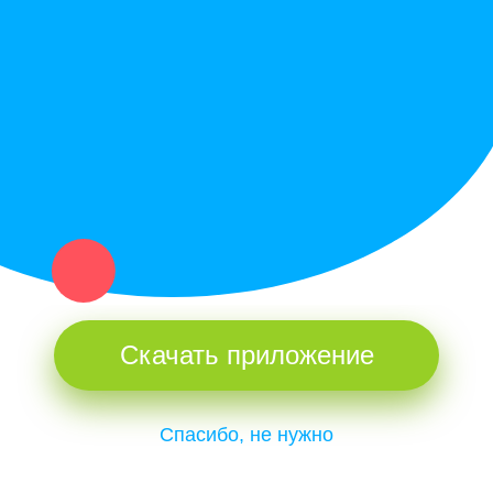
Купи север - уникальный сервис объявлений для частных лиц
и организаций в рамках нашего севера.
Не нашел нужную вещь или услугу в каталоге? Оставь запрос
оператору. Мы сами найдем все, что нужно. Тебе остается
только ждать звонка.
Скачать приложение
Спасибо, не нужно