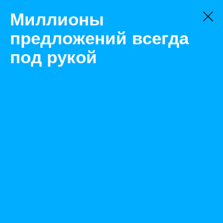
Миллионы
предложений всегда
под рукой
Не нашли, что искали?
Оставьте заявку на поиск
Фильтр
Цена:
ок
-
₽
Найденные объявления