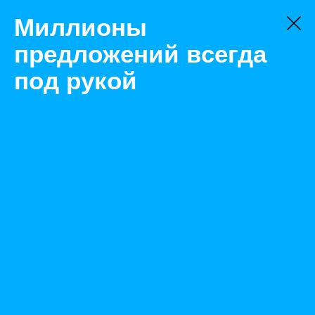
Миллионы
предложений всегда
под рукой
Не нашли, что искали?
Оставьте заявку на поиск
Фильтр
Цена:
ок
-
₽
Найденные объявления