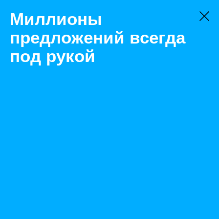
Миллионы
предложений всегда
под рукой
Не нашли, что искали?
Оставьте заявку на поиск
Фильтр
Цена:
ок
-
₽
Найденные объявления