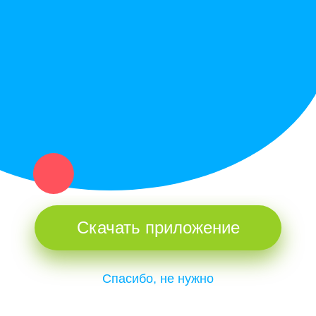
Купи север - уникальный сервис объявлений для частных лиц
и организаций в рамках нашего севера.
Не нашел нужную вещь или услугу в каталоге? Оставь запрос
оператору. Мы сами найдем все, что нужно. Тебе остается
только ждать звонка.
Скачать приложение
Спасибо, не нужно