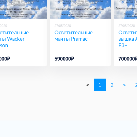
/2020
27/05/2020
27/05/2020
етительные
Осветительные
Освети
ты Wacker
мачты Pramac
вышка A
son
E3+
000₽
590000₽
700000
<
1
2
>