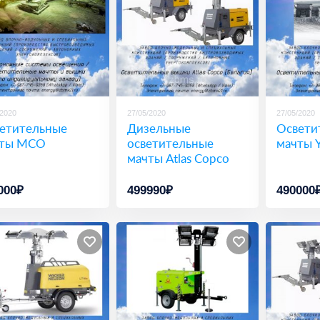
/2020
27/05/2020
27/05/2020
етительные
Дизельные
Освети
чты МСО
осветительные
мачты 
мачты Atlas Copco
000₽
499990₽
490000