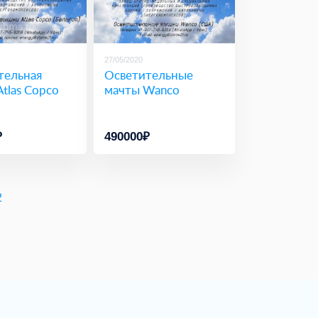
27/05/2020
тельная
Осветительные
tlas Copco
мачты Wanco
₽
490000₽
2