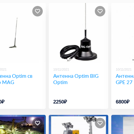
/2021
10/11/2021
10/11/2021
енна Optim св
Антенна Optim BIG
Антенна
o MAG
Optim
GPE 27
0₽
2250₽
6800₽