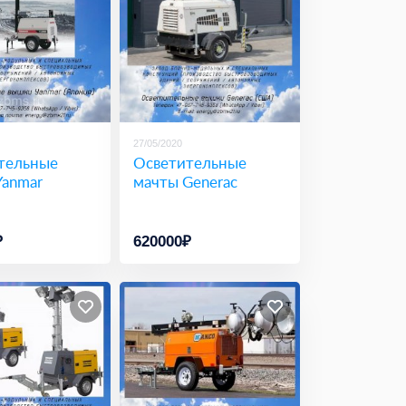
27/05/2020
тельные
Осветительные
Yanmar
мачты Generac
₽
620000₽