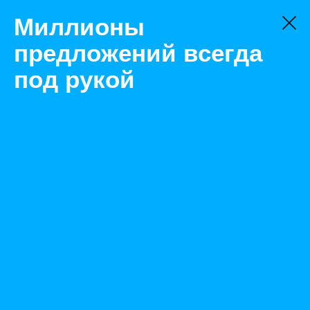
Миллионы
предложений всегда
под рукой
Не нашли, что искали?
Оставьте заявку на поиск
Фильтр
Цена:
ок
-
₽
Найденные объявления