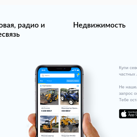
овая, радио и
Недвижимость
есвязь
Купи сев
частных 
Не нашел
запрос о
Тебе ост