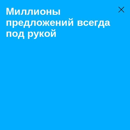
Миллионы
предложений всегда
под рукой
Не нашли, что искали?
Оставьте заявку на поиск
Фильтр
Цена:
ок
-
₽
Найденные объявления