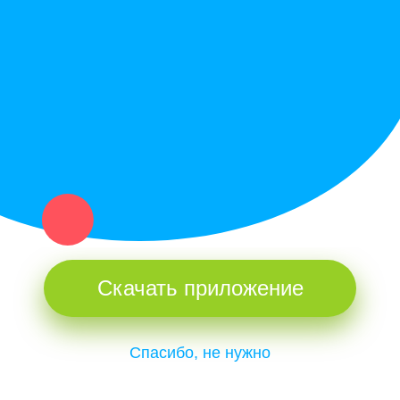
Купи север - уникальный сервис объявлений для частных лиц
и организаций в рамках нашего севера.
Не нашел нужную вещь или услугу в каталоге? Оставь запрос
оператору. Мы сами найдем все, что нужно. Тебе остается
только ждать звонка.
Скачать приложение
Спасибо, не нужно