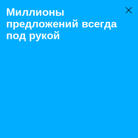
Миллионы
предложений всегда
под рукой
Не нашли, что искали?
Оставьте заявку на поиск
Фильтр
Цена:
ок
-
₽
Найденные объявления