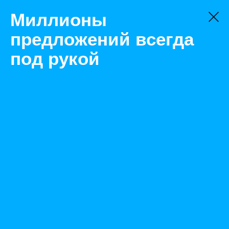
Миллионы
предложений всегда
под рукой
Не нашли, что искали?
Оставьте заявку на поиск
Фильтр
Цена:
ок
-
₽
Найденные объявления