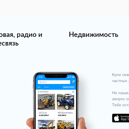
овая, радио и
Недвижимость
есвязь
Купи сев
частных 
Не нашел
запрос о
Тебе ост