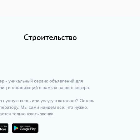
Строительство
ер - уникальный сервис объявлений для
лиц и организаций в рамках нашего севера.
 нужную вещь или услугу в каталоге? Оставь
ператору. Мы сами найдем все, что нужно.
ается только ждать звонка.