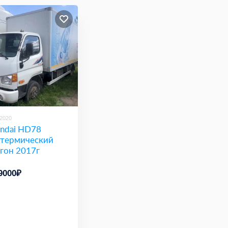
/2020
ndai HD78
термический
гон 2017г
9000₽