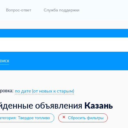
Вопрос-ответ
Служба поддержки
поиск
по дате (от новых к старым)
ровка:
Казань
йденные объявления
тегория: Твердое топливо
Сбросить фильтры