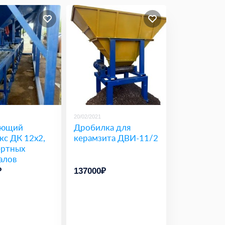
20/02/2021
ующий
Дробилка для
кс ДК 12х2,
керамзита ДВИ-11/2
ертных
алов
₽
137000₽