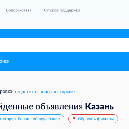
Вопрос-ответ
Служба поддержки
поиск
по дате (от новых к старым)
ровка:
Казань
йденные объявления
тегория: Горное оборудование
Сбросить фильтры