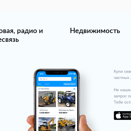
овая, радио и
Недвижимость
есвязь
Купи сев
частных 
Не нашел
запрос о
Тебе ост