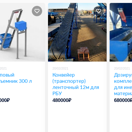
/2021
20/02/2021
20/02/2021
повый
Конвейер
Дозир
ъемник 300 л
(транспортер)
компле
ленточный 12м для
для ин
РБУ
матери
000₽
480000₽
680000