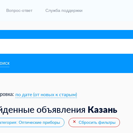
Вопрос-ответ
Служба поддержки
поиск
по дате (от новых к старым)
ровка:
Казань
йденные объявления
тегория: Оптические приборы
Сбросить фильтры