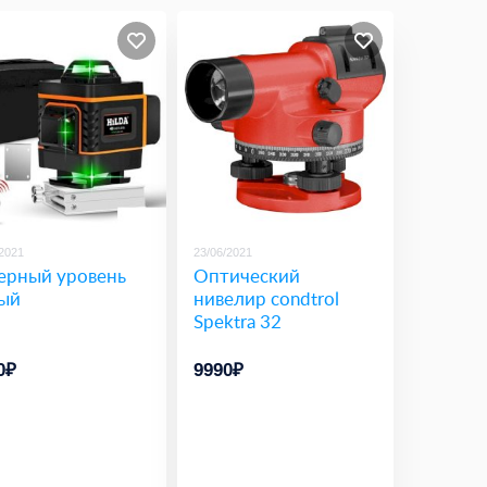
/2021
23/06/2021
ерный уровень
Оптический
ый
нивелир condtrol
Spektra 32
0₽
9990₽