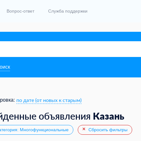
Вопрос-ответ
Служба поддержки
поиск
по дате (от новых к старым)
ровка:
Казань
йденные объявления
тегория: Многофункциональные
Сбросить фильтры