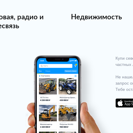
овая, радио и
Недвижимость
есвязь
Купи сев
частных 
Не нашел
запрос о
Тебе ост