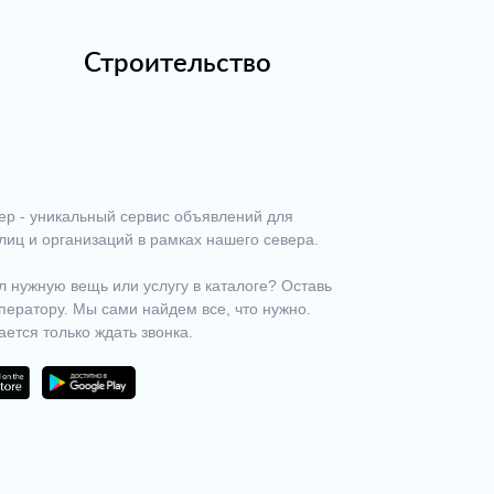
Строительство
ер - уникальный сервис объявлений для
лиц и организаций в рамках нашего севера.
 нужную вещь или услугу в каталоге? Оставь
ператору. Мы сами найдем все, что нужно.
ается только ждать звонка.