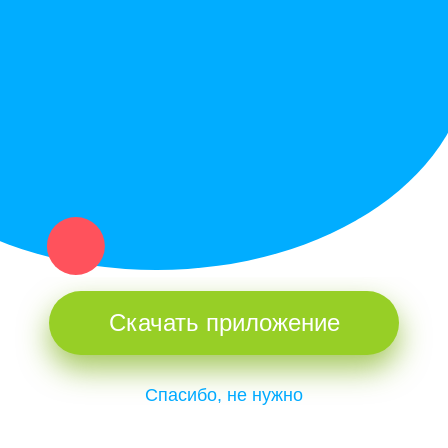
Купи север - уникальный сервис объявлений для частных лиц
и организаций в рамках нашего севера.
Не нашел нужную вещь или услугу в каталоге? Оставь запрос
оператору. Мы сами найдем все, что нужно. Тебе остается
только ждать звонка.
Скачать приложение
Спасибо, не нужно