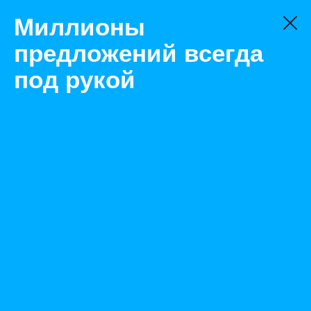
Миллионы
предложений всегда
под рукой
Не нашли, что искали?
Оставьте заявку на поиск
Фильтр
Цена:
ок
-
₽
Найденные объявления