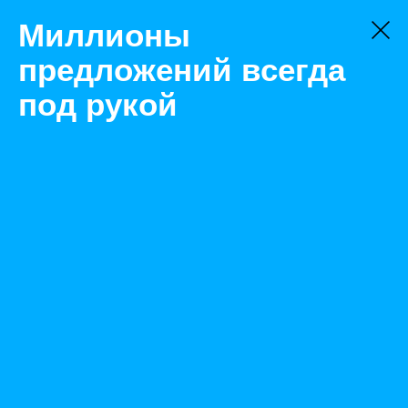
Миллионы
предложений всегда
под рукой
Не нашли, что искали?
Оставьте заявку на поиск
Фильтр
Цена:
ок
-
₽
Найденные объявления