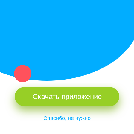
Купи север - уникальный сервис объявлений для частных лиц
и организаций в рамках нашего севера.
Не нашел нужную вещь или услугу в каталоге? Оставь запрос
оператору. Мы сами найдем все, что нужно. Тебе остается
только ждать звонка.
Скачать приложение
Спасибо, не нужно