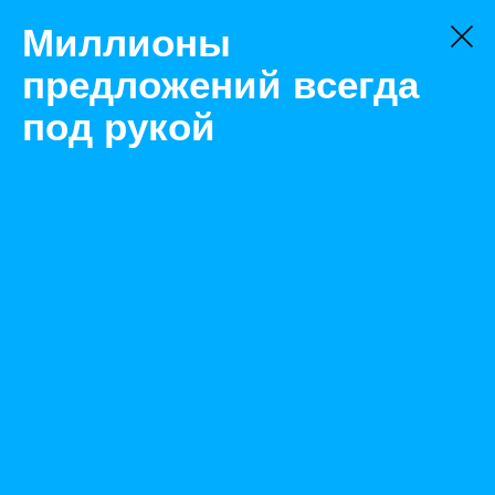
Миллионы
предложений всегда
под рукой
Не нашли, что искали?
Оставьте заявку на поиск
Фильтр
Цена:
ок
-
₽
Найденные объявления